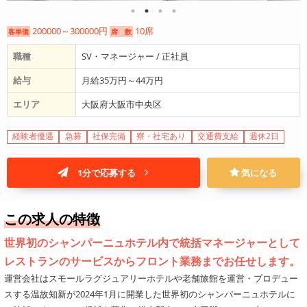
200000～300000円
10席
客単価
席 数
職種
SV・マネージャー / 正社員
給与
月給35万円～44万円
エリア
大阪府大阪市中央区
経験者優遇
急募
社保完備
寮・社宅あり
交通費支給
週休2日
1分で応募する
気になる
この求人の特徴
世界初のシャンパーニュホテル内で統括マネージャーとして
レストランのサービスからフロント業務までお任せします。
運営会社はスモールラグジュアリーホテルや老舗旅館を運営・プロデュー
スする温故知新が2024年1月に開業した世界初のシャンパーニュホテルに