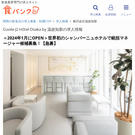
飲食業界専門の求人サイト
求人検索
会員登録
メニュー
関西の飲食店の求人募集・転職TOP
＞
求人検索
＞ 株式会社温故知新
Cuvée J2 Hôtel Osaka by 温故知新の求人情報
＜2024年1月にOPEN＞世界初のシャンパーニュホテルで統括マネ
ージャー候補募集！【急募】