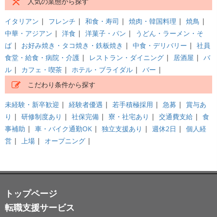
人気の業態から探す
イタリアン
|
フレンチ
|
和食・寿司
|
焼肉・韓国料理
|
焼鳥
|
中華・アジアン
|
洋食
|
洋菓子・パン
|
うどん・ラーメン・そ
ば
|
お好み焼き・タコ焼き・鉄板焼き
|
中食・デリバリー
|
社員
食堂・給食・病院・介護
|
レストラン・ダイニング
|
居酒屋
|
バ
ル
|
カフェ・喫茶
|
ホテル・ブライダル
|
バー
|
こだわり条件から探す
未経験・新卒歓迎
|
経験者優遇
|
若手積極採用
|
急募
|
賞与あ
り
|
研修制度あり
|
社保完備
|
寮・社宅あり
|
交通費支給
|
食
事補助
|
車・バイク通勤OK
|
独立支援あり
|
週休2日
|
個人経
営
|
上場
|
オープニング
|
トップページ
転職支援サービス