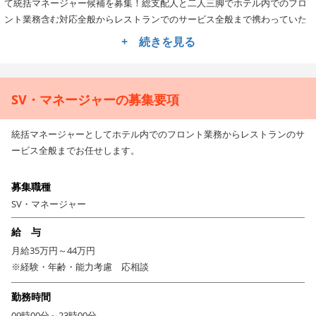
て統括マネージャー候補を募集！総支配人と二人三脚でホテル内でのフロ
ント業務含む対応全般からレストランでのサービス全般まで携わっていた
だきます。まだ、立ち上がったばかりのホテルになるため改善点なども多
+ 続きを見る
くありますが、スタッフとも協力して利用するお客様の満足度の高いホテ
ルを目指してくださいね。
SV・マネージャーの募集要項
＜カウンター10席の完全予約制のレストラン＞
ホテル内のレストランとなるAWA SUSHIはカウンター10席の完全予約制の
統括マネージャーとしてホテル内でのフロント業務からレストランのサ
レストランとなります。シャンパンとのマリアージュを楽しんでいただく
ービス全般までお任せします。
ために提供する鮨・一品料理に応じてシャンパンのご案内などもお願いし
ます。料理に合わせてどのようなシャンパンが良いのかなどシャンパーニ
ュホテルならではの接客もお願いします。
募集職種
SV・マネージャー
給 与
月給35万円～44万円
※経験・年齢・能力考慮 応相談
勤務時間
09時00分～23時00分