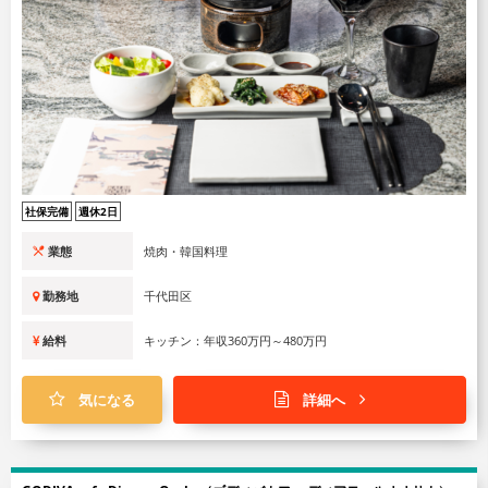
社保完備
週休2日
業態
焼肉・韓国料理
勤務地
千代田区
給料
キッチン：年収360万円～480万円
気になる
詳細へ