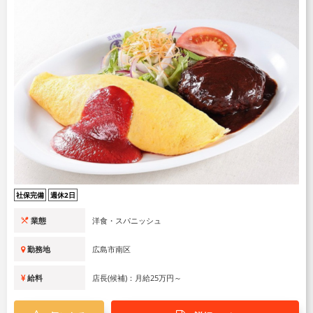
社保完備
週休2日
業態
洋食・スパニッシュ
勤務地
広島市南区
給料
店長(候補)：月給25万円～