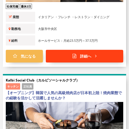
社保完備
週休2日
業態
イタリアン ・フレンチ ・レストラン・ダイニング
勤務地
大阪市中央区
給料
ホールサービス：月給23.5万円～37.5万円
気になる
詳細へ
Kalbi Social Club（カルビソーシャルクラブ）
キッチン
正社員
【オープニング】韓国で人気の高級焼肉店が日本初上陸！焼肉業態で
の経験を活かして活躍しませんか？