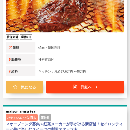
社保完備
週休2日
業態
焼肉・韓国料理
勤務地
神戸市西区
給料
キッチン：月給27.6万円～40万円
気になる
詳細へ
maison amsu tea
パティシエ・パン職人
正社員
＜オープニング募集＞紅茶メーカーが手がける新店舗！セイロンティ
ーと共に楽しむスイーツの製造スタッフ★