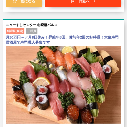
気になる
詳細へ
ニューすしセンター 心斎橋パルコ
料理長(候補)
正社員
月30万円～／月8日休み！昇給年3回、賞与年2回の好待遇！大衆寿司
居酒屋で寿司職人募集です