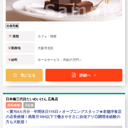
社保完備
業態
カフェ・喫茶
勤務地
大阪市北区
給料
ホールサービス：月給21万円～
気になる
詳細へ
日本橋三代目たいめいけん 広島店
店長(候補)
正社員
＜賞与4カ月分・年間休日115日＞オープニングスタッフ★老舗洋食店
の店長候補！残業月10H以下で働きやすさに自信アリ◎調理未経験の
方も大歓迎！