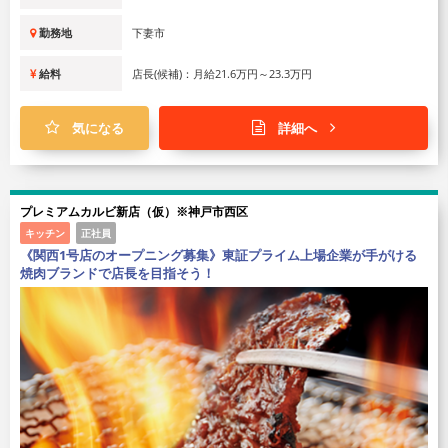
勤務地
下妻市
給料
店長(候補)：月給21.6万円～23.3万円
気になる
詳細へ
プレミアムカルビ新店（仮）※神戸市西区
キッチン
正社員
《関西1号店のオープニング募集》東証プライム上場企業が手がける
焼肉ブランドで店長を目指そう！