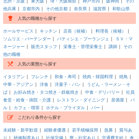
北摂・京阪
|
東大阪
|
堺・大阪南部
|
神戸市内
|
阪神間
|
その
他兵庫
|
京都市内
|
その他京都
|
奈良県
|
滋賀県
|
和歌山県
人気の職種から探す
ホールサービス
|
キッチン
|
店長（候補）
|
料理長（候補）
|
ソムリエ・バーテンダー
|
パティシエ・ブーランジェ
|
ＳＶ・マ
ネージャー
|
販売スタッフ
|
栄養士・管理栄養士
|
講師
|
その
他の職種
人気の業態から探す
イタリアン
|
フレンチ
|
和食・寿司
|
焼肉・韓国料理
|
焼鳥
|
中華・アジアン
|
洋食
|
洋菓子・パン
|
うどん・ラーメン・そ
ば
|
お好み焼き・タコ焼き・鉄板焼き
|
中食・デリバリー
|
社員
食堂・給食・病院・介護
|
レストラン・ダイニング
|
居酒屋
|
バ
ル
|
カフェ・喫茶
|
ホテル・ブライダル
|
バー
|
こだわり条件から探す
未経験・新卒歓迎
|
経験者優遇
|
若手積極採用
|
急募
|
賞与あ
り
|
研修制度あり
|
社保完備
|
寮・社宅あり
|
交通費支給
|
食