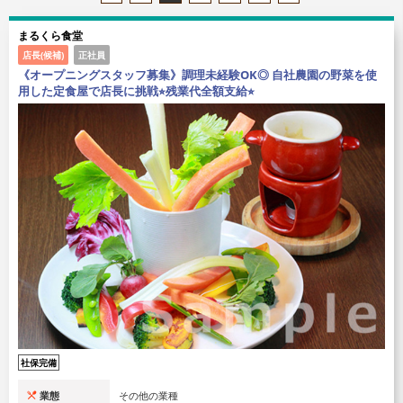
まるくら食堂
店長(候補)
正社員
《オープニングスタッフ募集》調理未経験OK◎ 自社農園の野菜を使
用した定食屋で店長に挑戦⭐︎残業代全額支給⭐︎
社保完備
業態
その他の業種