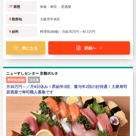
業態
和食・寿司 ・居酒屋
勤務地
大阪市中央区
給料
料理長(候補)：月給30万円～40.5万円
気になる
詳細へ
ニューすしセンター 京都ポルタ
料理長(候補)
正社員
月30万円～／月8日休み！昇給年3回、賞与年2回の好待遇！大衆寿司
居酒屋で寿司職人募集です