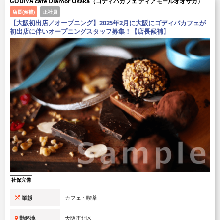
GODIVA cafe Diamor Osaka（ゴディバカフェ ディアモールオオサカ）
店長(候補)
正社員
【大阪初出店／オープニング】2025年2月に大阪にゴディバカフェが
初出店に伴いオープニングスタッフ募集！【店長候補】
社保完備
業態
カフェ・喫茶
勤務地
大阪市北区