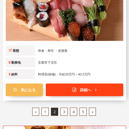
業態
和食・寿司 ・居酒屋
勤務地
京都市下京区
給料
料理長(候補)：月給30万円～40.5万円
気になる
詳細へ
«
1
2
3
4
5
»