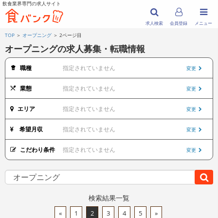
飲食業界専門の求人サイト
求人検索
会員登録
メニュー
TOP
＞
オープニング
＞ 2ページ目
オープニングの求人募集・転職情報
職種
指定されていません
変更
業態
指定されていません
変更
エリア
指定されていません
変更
希望月収
指定されていません
変更
こだわり条件
指定されていません
変更
検索結果一覧
«
1
2
3
4
5
»