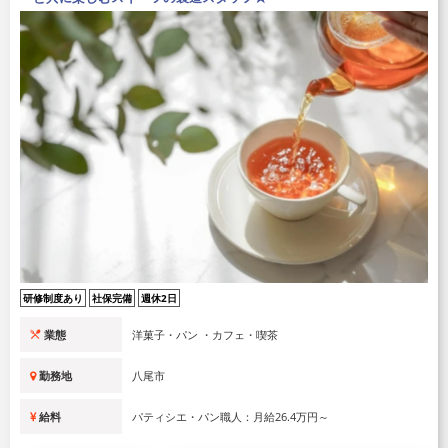
研修制度あり
社保完備
週休2日
業態
洋菓子・パン ・カフェ・喫茶
勤務地
八尾市
給料
パティシエ・パン職人：月給26.4万円～