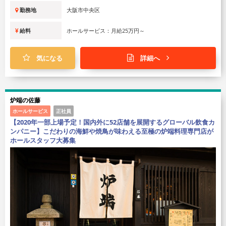
勤務地
大阪市中央区
給料
ホールサービス：月給25万円～
気になる
詳細へ
炉端の佐藤
ホールサービス
正社員
【2020年一部上場予定！国内外に52店舗を展開するグローバル飲食カ
ンパニー】こだわりの海鮮や焼鳥が味わえる至極の炉端料理専門店が
ホールスタッフ大募集