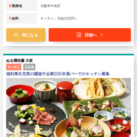
勤務地
大阪市中央区
給料
キッチン：月給25万円～
気になる
詳細へ
ぬる燗佐藤 大坂
キッチン
正社員
福利厚生充実の躍進中企業◎日本酒バーでのキッチン募集