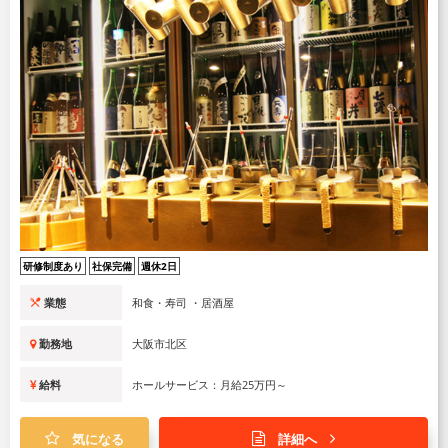
研修制度あり
社保完備
週休2日
業態
和食・寿司 ・居酒屋
勤務地
大阪市北区
給料
ホールサービス：月給25万円～
気になる
詳細へ