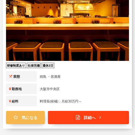
研修制度あり
社保完備
週休2日
業態
焼鳥 ・居酒屋
勤務地
大阪市中央区
給料
料理長(候補)：月給30万円～
気になる
詳細へ