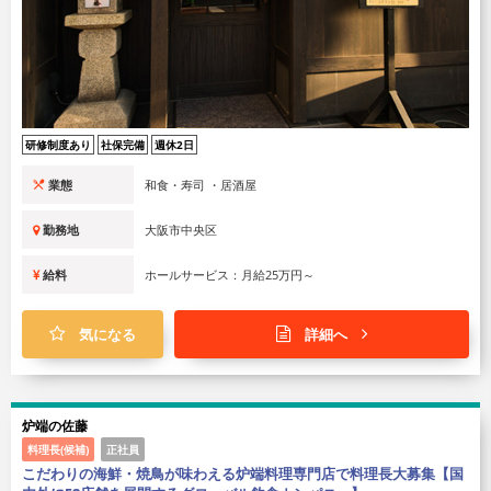
研修制度あり
社保完備
週休2日
業態
和食・寿司 ・居酒屋
勤務地
大阪市中央区
給料
ホールサービス：月給25万円～
気になる
詳細へ
炉端の佐藤
料理長(候補)
正社員
こだわりの海鮮・焼鳥が味わえる炉端料理専門店で料理長大募集【国