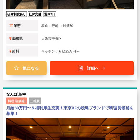
研修制度あり
社保完備
週休2日
業態
和食・寿司 ・居酒屋
勤務地
大阪市中央区
給料
キッチン：月給25万円～
気になる
詳細へ
なんば 鳥幸
料理長(候補)
正社員
月給30万円〜＆福利厚生充実！東京RFの焼鳥ブランドで料理長候補を
募集！