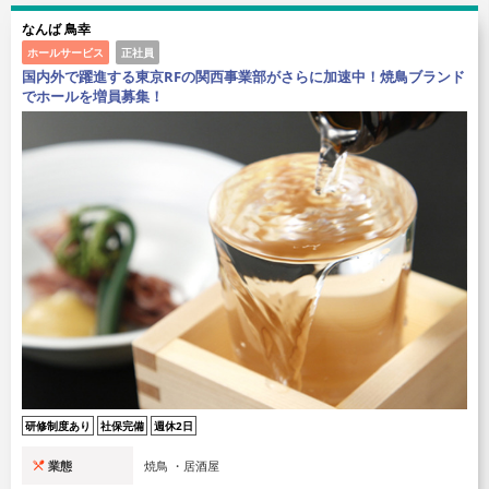
なんば 鳥幸
ホールサービス
正社員
国内外で躍進する東京RFの関西事業部がさらに加速中！焼鳥ブランド
でホールを増員募集！
研修制度あり
社保完備
週休2日
業態
焼鳥 ・居酒屋