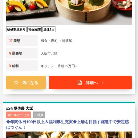
研修制度あり
社保完備
週休2日
業態
和食・寿司 ・居酒屋
勤務地
大阪市北区
給料
キッチン：月給25万円～
気になる
詳細へ
ぬる燗佐藤 大坂
ホールサービス
正社員
◆年間休日100日以上＆福利厚生充実◆上場を目指す躍進中で安定感
ばつぐん！