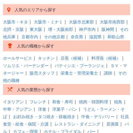
人気のエリアから探す
大阪市・キタ
|
大阪市・ミナミ
|
大阪市北東部
|
大阪市南西部
|
北摂・京阪
|
東大阪
|
堺・大阪南部
|
神戸市内
|
阪神間
|
その
他兵庫
|
京都市内
|
その他京都
|
奈良県
|
滋賀県
|
和歌山県
人気の職種から探す
ホールサービス
|
キッチン
|
店長（候補）
|
料理長（候補）
|
ソムリエ・バーテンダー
|
パティシエ・ブーランジェ
|
ＳＶ・マ
ネージャー
|
販売スタッフ
|
栄養士・管理栄養士
|
講師
|
その
他の職種
人気の業態から探す
イタリアン
|
フレンチ
|
和食・寿司
|
焼肉・韓国料理
|
焼鳥
|
中華・アジアン
|
洋食
|
洋菓子・パン
|
うどん・ラーメン・そ
ば
|
お好み焼き・タコ焼き・鉄板焼き
|
中食・デリバリー
|
社員
食堂・給食・病院・介護
|
レストラン・ダイニング
|
居酒屋
|
バ
ル
|
カフェ・喫茶
|
ホテル・ブライダル
|
バー
|