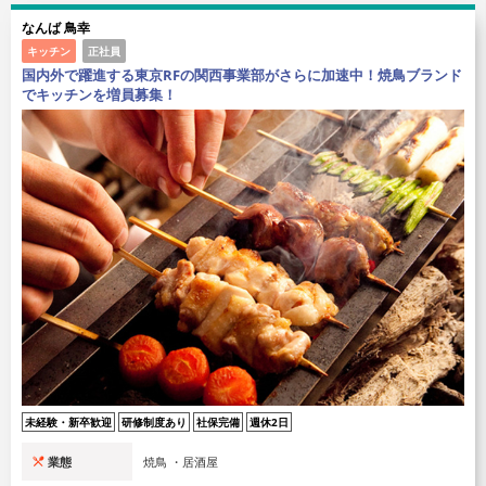
なんば 鳥幸
キッチン
正社員
国内外で躍進する東京RFの関西事業部がさらに加速中！焼鳥ブランド
でキッチンを増員募集！
未経験・新卒歓迎
研修制度あり
社保完備
週休2日
業態
焼鳥 ・居酒屋