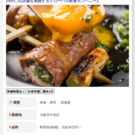
内外に52店舗を展開するグローバル飲食カンパニー】
研修制度あり
社保完備
週休2日
業態
和食・寿司 ・居酒屋
勤務地
大阪市中央区
給料
料理長(候補)：月給30万円～