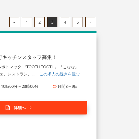
«
1
2
3
4
5
»
でキッチンスタッフ募集！
マック 『TOOTH TOOTH』『こなな』
カフェ、レストラン、...
この求人の続きを読む
10時00分～23時00分
月間8～9日
詳細へ