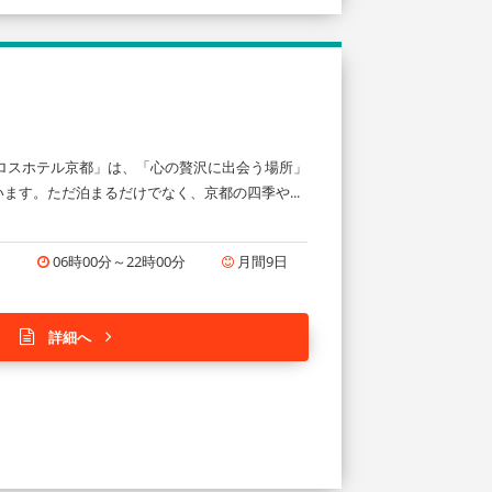
！
ロスホテル京都」は、「心の贅沢に出会う場所」
す。ただ泊まるだけでなく、京都の四季や...
円
06時00分～22時00分
月間9日
詳細へ