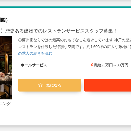
蘇州園）
ス】歴史ある建物でのレストランサービススタッフ募集！
◎蘇州園ならではの最高のおもてなしを追求しています 神戸の歴
レストランを併設した特別な空間です。約1,600坪の広大な敷地
の求人の続きを読む
ホールサービス
月給23万円～30万円
気になる
ニング