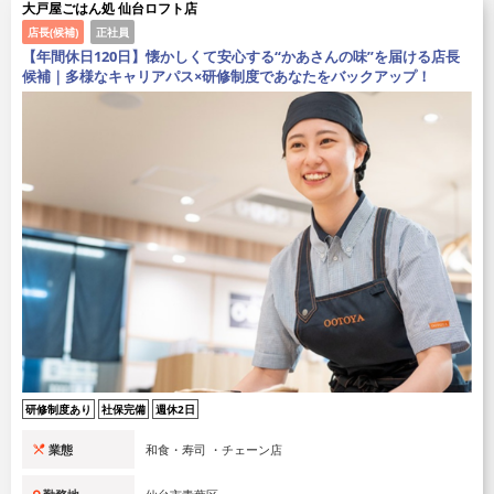
大戸屋ごはん処 仙台ロフト店
店長(候補)
正社員
【年間休日120日】懐かしくて安心する“かあさんの味”を届ける店長
候補｜多様なキャリアパス×研修制度であなたをバックアップ！
研修制度あり
社保完備
週休2日
業態
和食・寿司 ・チェーン店