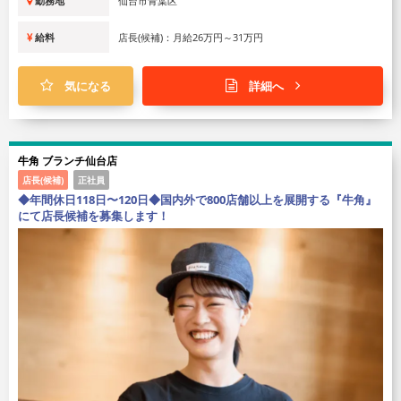
勤務地
仙台市青葉区
給料
店長(候補)：月給26万円～31万円
気になる
詳細へ
牛角 ブランチ仙台店
店長(候補)
正社員
◆年間休日118日〜120日◆国内外で800店舗以上を展開する『牛角』
にて店長候補を募集します！