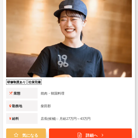
研修制度あり
社保完備
業態
焼肉・韓国料理
勤務地
柴田郡
給料
店長(候補)：月給27万円～43万円
気になる
詳細へ