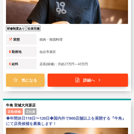
研修制度あり
社保完備
業態
焼肉・韓国料理
勤務地
仙台市泉区
給料
店長(候補)：月給27万円～43万円
気になる
詳細へ
牛角 宮城大河原店
店長(候補)
正社員
◆年間休日118日〜120日◆国内外で800店舗以上を展開する『牛角』
にて店長候補を募集します！