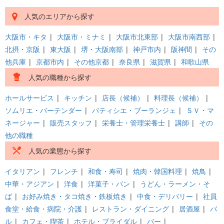
人気のエリアから探す
大阪市・キタ
|
大阪市・ミナミ
|
大阪市北東部
|
大阪市南西部
|
北摂・京阪
|
東大阪
|
堺・大阪南部
|
神戸市内
|
阪神間
|
その
他兵庫
|
京都市内
|
その他京都
|
奈良県
|
滋賀県
|
和歌山県
人気の職種から探す
ホールサービス
|
キッチン
|
店長（候補）
|
料理長（候補）
|
ソムリエ・バーテンダー
|
パティシエ・ブーランジェ
|
ＳＶ・マ
ネージャー
|
販売スタッフ
|
栄養士・管理栄養士
|
講師
|
その
他の職種
人気の業態から探す
イタリアン
|
フレンチ
|
和食・寿司
|
焼肉・韓国料理
|
焼鳥
|
中華・アジアン
|
洋食
|
洋菓子・パン
|
うどん・ラーメン・そ
ば
|
お好み焼き・タコ焼き・鉄板焼き
|
中食・デリバリー
|
社員
食堂・給食・病院・介護
|
レストラン・ダイニング
|
居酒屋
|
バ
ル
|
カフェ・喫茶
|
ホテル・ブライダル
|
バー
|