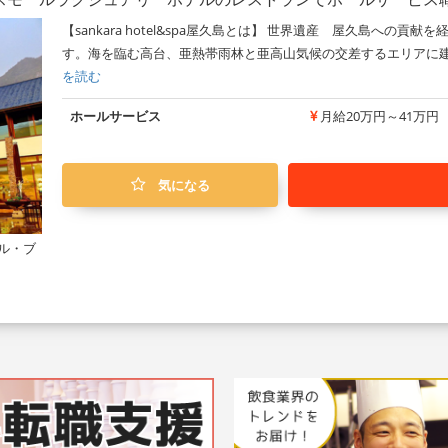
【sankara hotel&spa屋久島とは】 世界遺産 屋久島への
す。海を臨む高台、亜熱帯雨林と亜高山気候の交差するエリアに建
を読む
ホールサービス
月給20万円～41万円
気になる
ル・ブ