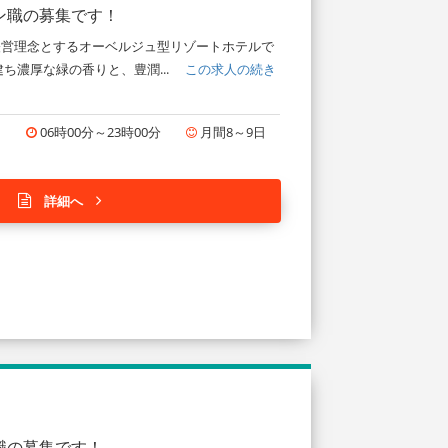
ン職の募集です！
貢献を経営理念とするオーベルジュ型リゾートホテルで
ち濃厚な緑の香りと、豊潤...
この求人の続き
円
06時00分～23時00分
月間8～9日
詳細へ
職の募集です！