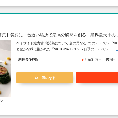
募集】笑顔に一番近い場所で最高の瞬間を創る！業界最大手の
ベイサイド迎賓館 鹿児島について 趣の異なる2つのチャペル 【VICTOR
と豊かな緑に抱かれた「VICTORIA HOUSE - 四季のチャペル ...
料理長(候補)
月給31万円～45万円
気になる
ル