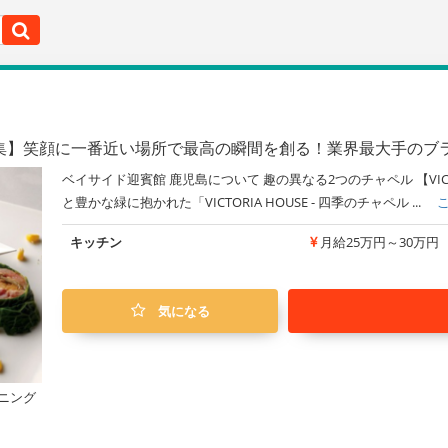
集】笑顔に一番近い場所で最高の瞬間を創る！業界最大手のブ
ベイサイド迎賓館 鹿児島について 趣の異なる2つのチャペル 【VICTOR
と豊かな緑に抱かれた「VICTORIA HOUSE - 四季のチャペル ...
キッチン
月給25万円～30万円
気になる
ニング