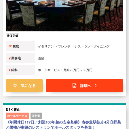
社保完備
業態
イタリアン ・フレンチ ・レストラン・ダイニング
勤務地
港区
給料
ホールサービス：月給25万円～36万円
気になる
詳細へ
DEK 青山
ホールサービス
正社員
《年間休日117日／創業100年超の安定基盤》表参道駅徒歩4分◎野菜
と果物が主役のレストランでホールスタッフを募集！