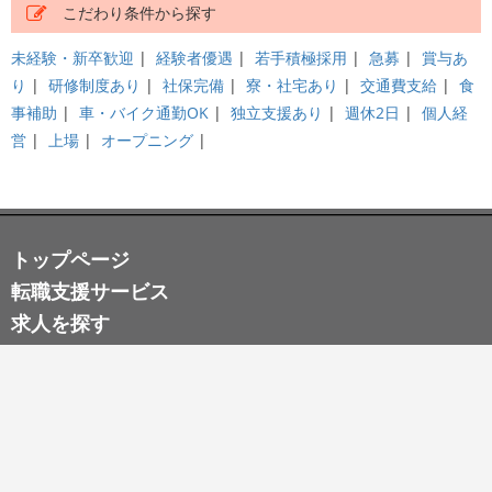
こだわり条件から探す
未経験・新卒歓迎
|
経験者優遇
|
若手積極採用
|
急募
|
賞与あ
り
|
研修制度あり
|
社保完備
|
寮・社宅あり
|
交通費支給
|
食
事補助
|
車・バイク通勤OK
|
独立支援あり
|
週休2日
|
個人経
営
|
上場
|
オープニング
|
トップページ
転職支援サービス
求人を探す
新着求人
求人特集
ピックアップ求人
気になる求人
最近見た求人
人気の検索ワード