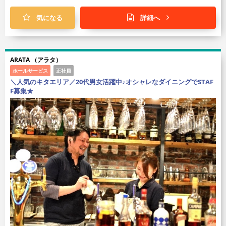
気になる
詳細へ
ARATA （アラタ）
ホールサービス
正社員
＼人気のキタエリア／20代男女活躍中♪オシャレなダイニングでSTAF
F募集★