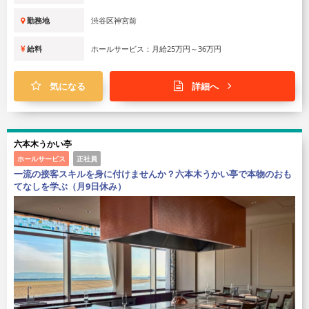
勤務地
渋谷区神宮前
給料
ホールサービス：月給25万円～36万円
気になる
詳細へ
六本木うかい亭
ホールサービス
正社員
一流の接客スキルを身に付けませんか？六本木うかい亭で本物のおも
てなしを学ぶ（月9日休み）