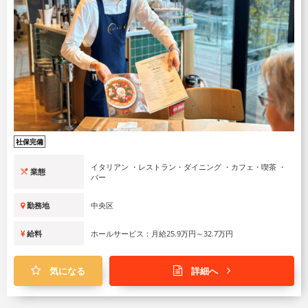
社保完備
イタリアン ・レストラン・ダイニング ・カフェ・喫茶 ・
業態
バー
勤務地
中央区
給料
ホールサービス：月給25.9万円～32.7万円
気になる
詳細へ