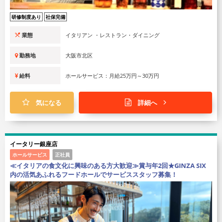
研修制度あり
社保完備
業態
イタリアン ・レストラン・ダイニング
勤務地
大阪市北区
給料
ホールサービス：月給25万円～30万円
気になる
詳細へ
イータリー銀座店
ホールサービス
正社員
≪イタリアの食文化に興味のある方大歓迎≫賞与年2回★GINZA SIX
内の活気あふれるフードホールでサービススタッフ募集！