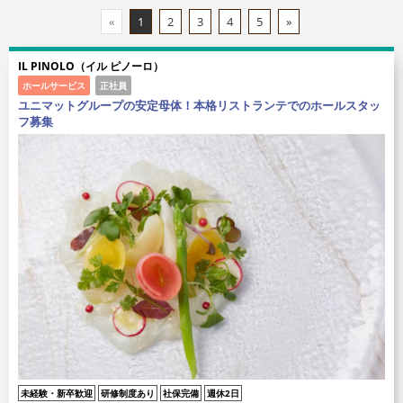
«
1
2
3
4
5
»
IL PINOLO（イル ピノーロ）
ホールサービス
正社員
ユニマットグループの安定母体！本格リストランテでのホールスタッ
フ募集
未経験・新卒歓迎
研修制度あり
社保完備
週休2日