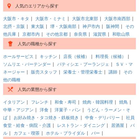
人気のエリアから探す
大阪市・キタ
|
大阪市・ミナミ
|
大阪市北東部
|
大阪市南西部
|
北摂・京阪
|
東大阪
|
堺・大阪南部
|
神戸市内
|
阪神間
|
その
他兵庫
|
京都市内
|
その他京都
|
奈良県
|
滋賀県
|
和歌山県
人気の職種から探す
ホールサービス
|
キッチン
|
店長（候補）
|
料理長（候補）
|
ソムリエ・バーテンダー
|
パティシエ・ブーランジェ
|
ＳＶ・マ
ネージャー
|
販売スタッフ
|
栄養士・管理栄養士
|
講師
|
その
他の職種
人気の業態から探す
イタリアン
|
フレンチ
|
和食・寿司
|
焼肉・韓国料理
|
焼鳥
|
中華・アジアン
|
洋食
|
洋菓子・パン
|
うどん・ラーメン・そ
ば
|
お好み焼き・タコ焼き・鉄板焼き
|
中食・デリバリー
|
社員
食堂・給食・病院・介護
|
レストラン・ダイニング
|
居酒屋
|
バ
ル
|
カフェ・喫茶
|
ホテル・ブライダル
|
バー
|