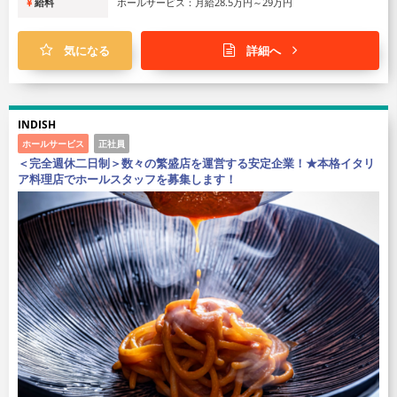
給料
ホールサービス：月給28.5万円～29万円
気になる
詳細へ
INDISH
ホールサービス
正社員
＜完全週休二日制＞数々の繁盛店を運営する安定企業！★本格イタリ
ア料理店でホールスタッフを募集します！