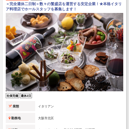
＜完全週休二日制＞数々の繁盛店を運営する安定企業！★本格イタリ
ア料理店でホールスタッフを募集します！
社保完備
週休2日
業態
イタリアン
勤務地
大阪市北区