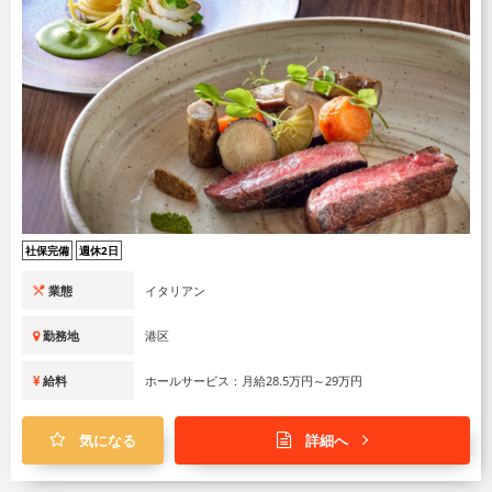
社保完備
週休2日
業態
イタリアン
勤務地
港区
給料
ホールサービス：月給28.5万円～29万円
気になる
詳細へ