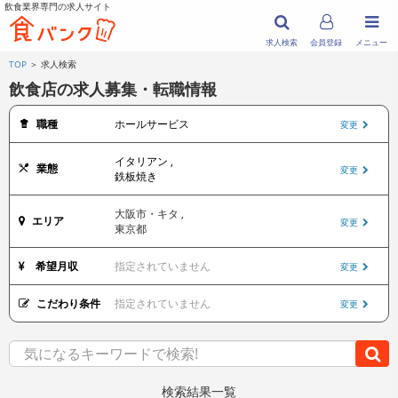
飲食業界専門の求人サイト
求人検索
会員登録
メニュー
TOP
＞ 求人検索
飲食店の求人募集・転職情報
職種
ホールサービス
変更
イタリアン ,
業態
変更
鉄板焼き
大阪市・キタ ,
エリア
変更
東京都
希望月収
指定されていません
変更
こだわり条件
指定されていません
変更
検索結果一覧