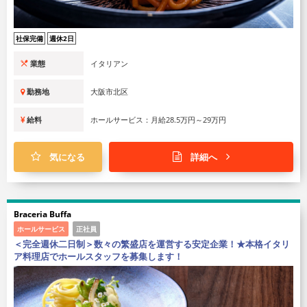
社保完備
週休2日
業態
イタリアン
勤務地
大阪市北区
給料
ホールサービス：月給28.5万円～29万円
気になる
詳細へ
Braceria Buffa
ホールサービス
正社員
＜完全週休二日制＞数々の繁盛店を運営する安定企業！★本格イタリ
ア料理店でホールスタッフを募集します！