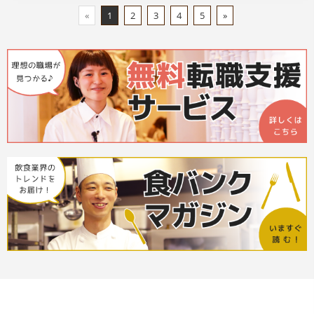
«
1
2
3
4
5
»