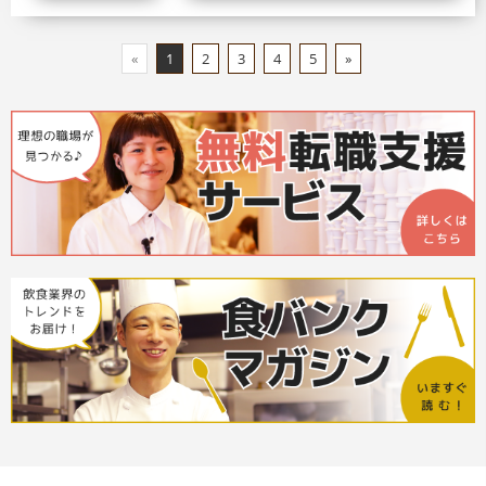
«
1
2
3
4
5
»