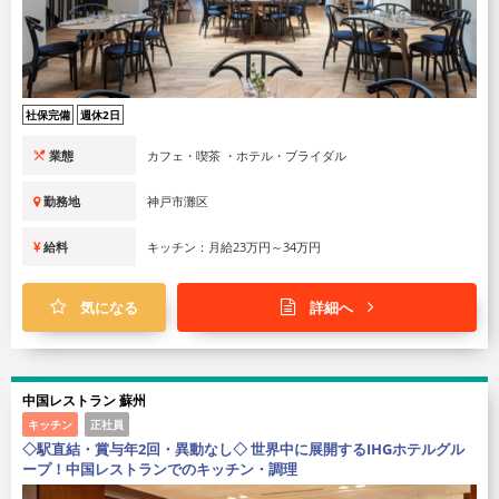
社保完備
週休2日
業態
カフェ・喫茶 ・ホテル・ブライダル
勤務地
神戸市灘区
給料
キッチン：月給23万円～34万円
気になる
詳細へ
中国レストラン 蘇州
キッチン
正社員
◇駅直結・賞与年2回・異動なし◇ 世界中に展開するIHGホテルグル
ープ！中国レストランでのキッチン・調理