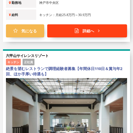
勤務地
神戸市中央区
給料
キッチン：月給25.8万円～30.9万円
気になる
詳細へ
六甲山サイレンスリゾート
キッチン
正社員
絶景を望むレストランで調理経験者募集【年間休日110日＆賞与年2
回、ほか手厚い待遇も】