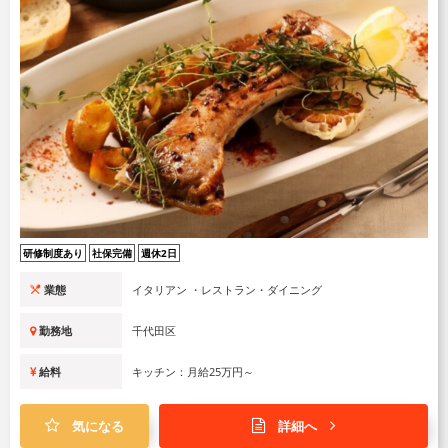
研修制度あり
社保完備
週休2日
業態
イタリアン ・レストラン・ダイニング
勤務地
千代田区
給料
キッチン：月給25万円～
気になる
詳細へ