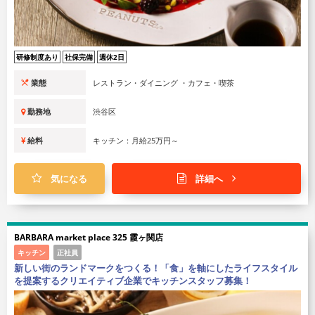
研修制度あり
社保完備
週休2日
業態
レストラン・ダイニング ・カフェ・喫茶
勤務地
渋谷区
給料
キッチン：月給25万円～
気になる
詳細へ
BARBARA market place 325 霞ヶ関店
キッチン
正社員
新しい街のランドマークをつくる！「食」を軸にしたライフスタイル
を提案するクリエイティブ企業でキッチンスタッフ募集！