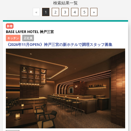
検索結果一覧
«
1
2
3
4
5
»
新着
BASE LAYER HOTEL 神戸三宮
キッチン
正社員
《2026年11月OPEN》神戸三宮の新ホテルで調理スタッフ募集