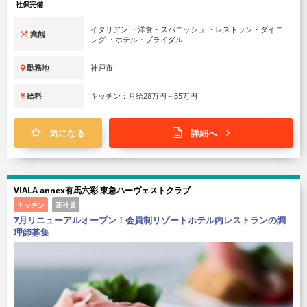
社保完備
イタリアン ・洋食・スパニッシュ ・レストラン・ダイニ
業態
ング ・ホテル・ブライダル
勤務地
神戸市
給料
キッチン：月給28万円～35万円
気になる
詳細へ
VIALA annex有馬六彩 東急ハーヴェストクラブ
キッチン
正社員
7月リニューアルオープン！会員制リゾートホテル内レストランの調
理師募集