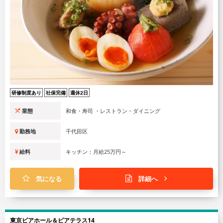
研修制度あり
社保完備
週休2日
業態
和食・寿司 ・レストラン・ダイニング
勤務地
千代田区
給料
キッチン：月給25万円～
気になる
詳細へ
東京ビアホール＆ビアテラス14