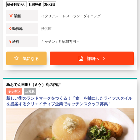
研修制度あり
社保完備
週休2日
業態
イタリアン ・レストラン・ダイニング
勤務地
渋谷区
給料
キッチン：月給25万円～
気になる
詳細へ
島おでんMIKE（ミケ）丸の内店
キッチン
正社員
新しい街のランドマークをつくる！「食」を軸にしたライフスタイル
を提案するクリエイティブ企業でキッチンスタッフ募集！