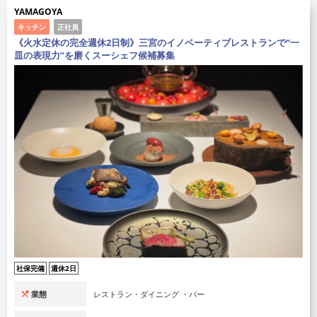
YAMAGOYA
キッチン
正社員
《火水定休の完全週休2日制》三宮のイノベーティブレストランで“一
皿の表現力”を磨くスーシェフ候補募集
社保完備
週休2日
業態
レストラン・ダイニング ・バー