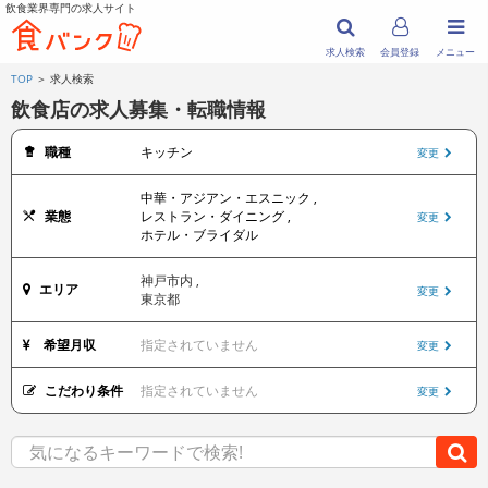
飲食業界専門の求人サイト
求人検索
会員登録
メニュー
TOP
＞ 求人検索
飲食店の求人募集・転職情報
職種
キッチン
変更
中華・アジアン・エスニック ,
業態
レストラン・ダイニング ,
変更
ホテル・ブライダル
神戸市内 ,
エリア
変更
東京都
希望月収
指定されていません
変更
こだわり条件
指定されていません
変更