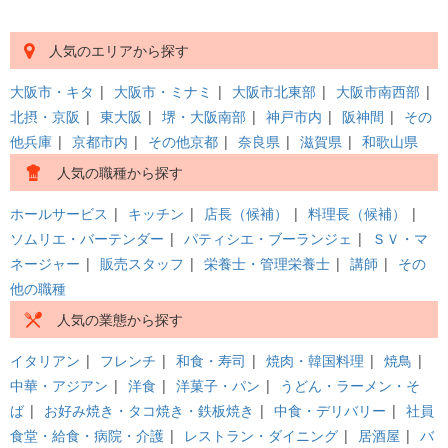
人気のエリアから探す
大阪市・キタ
|
大阪市・ミナミ
|
大阪市北東部
|
大阪市南西部
|
北摂・京阪
|
東大阪
|
堺・大阪南部
|
神戸市内
|
阪神間
|
その
他兵庫
|
京都市内
|
その他京都
|
奈良県
|
滋賀県
|
和歌山県
人気の職種から探す
ホールサービス
|
キッチン
|
店長（候補）
|
料理長（候補）
|
ソムリエ・バーテンダー
|
パティシエ・ブーランジェ
|
ＳＶ・マ
ネージャー
|
販売スタッフ
|
栄養士・管理栄養士
|
講師
|
その
他の職種
人気の業態から探す
イタリアン
|
フレンチ
|
和食・寿司
|
焼肉・韓国料理
|
焼鳥
|
中華・アジアン
|
洋食
|
洋菓子・パン
|
うどん・ラーメン・そ
ば
|
お好み焼き・タコ焼き・鉄板焼き
|
中食・デリバリー
|
社員
食堂・給食・病院・介護
|
レストラン・ダイニング
|
居酒屋
|
バ