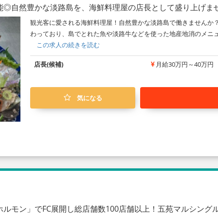
能◎自然豊かな淡路島を、海鮮料理屋の店長として盛り上げま
観光客に愛される海鮮料理屋！自然豊かな淡路島で働きませんか？
わっており、島でとれた魚や淡路牛などを使った地産地消のメニュー
この求人の続きを読む
店長(候補)
月給30万円～40万円
気になる
ルモン」でFC展開し総店舗数100店舗以上！五苑マルシング