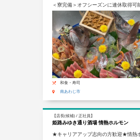
＜寮完備＞オフシーズンに連休取得可
和食・寿司
南あわじ市
【店長(候補) / 正社員】
姫路みゆき通り酒場 情熱ホルモン
★キャリアアップ志向の方歓迎★情熱ホ