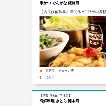
串かつ でんがな 姫路店
【店長候補募集】年間休日117日◎昇
居酒屋 ・チェーン店
姫路市
【店長(候補) / 正社員】
海鮮料理 きとら 洲本店