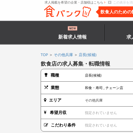
求人掲載を希望の企業・店舗様はこちら
この表示を消
飲食人のための
新着求人情報
求
TOP
＞
その他兵庫
＞
店長(候補)
飲食店の求人募集・転職情報
職種
店長(候補)
業態
和食・寿司 ,
チェーン店
エリア
その他兵庫
希望月収
指定されていません
こだわり条件
指定されていません