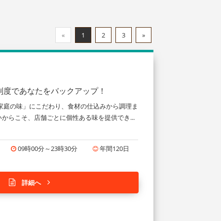
«
1
2
3
»
修制度であなたをバックアップ！
家庭の味」にこだわり、食材の仕込みから調理ま
らこそ、店舗ごとに個性ある味を提供でき...
09時00分～23時30分
年間120日
詳細へ