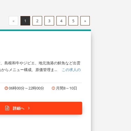
«
1
2
3
4
5
»
Uでは、島根和牛やジビエ、地元漁港の鮮魚など出雲
からメニュー構成、原価管理ま...
この求人の
06時00分～22時00分
月間8～10日
詳細へ