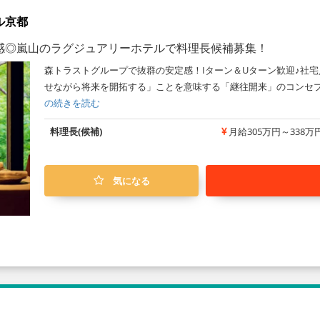
ル京都
感◎嵐山のラグジュアリーホテルで料理長候補募集！
森トラストグループで抜群の安定感！Iターン＆Uターン歓迎♪社宅
せながら将来を開拓する」ことを意味する「継往開来」のコンセプ
の続きを読む
料理長(候補)
月給305万円～338万
気になる