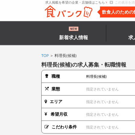
求人掲載を希望の企業・店舗様はこちら
この表示を消
飲食人のための
新着求人情報
求
TOP
＞ 料理長(候補)
料理長(候補)の求人募集・転職情報
職種
料理長(候補)
業態
指定されていません
エリア
指定されていません
希望月収
指定されていません
こだわり条件
指定されていません