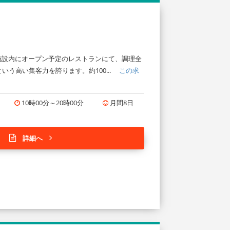
ト施設内にオープン予定のレストランにて、調理全
う高い集客力を誇ります。約100...
この求
10時00分～20時00分
月間8日
詳細へ