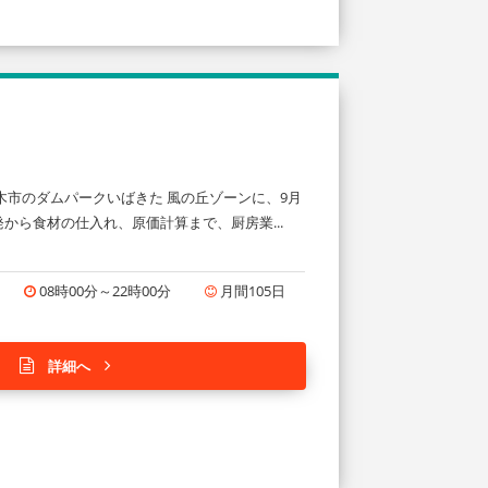
木市のダムパークいばきた 風の丘ゾーンに、9月
から食材の仕入れ、原価計算まで、厨房業...
08時00分～22時00分
月間105日
詳細へ