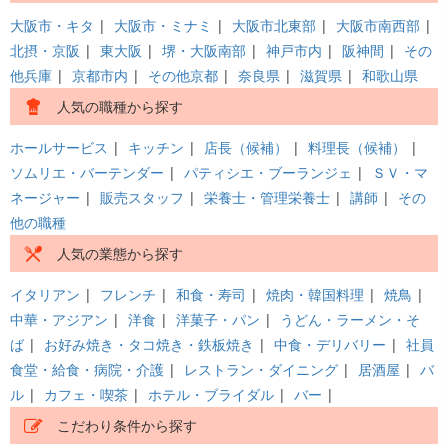
大阪市・キタ
|
大阪市・ミナミ
|
大阪市北東部
|
大阪市南西部
|
北摂・京阪
|
東大阪
|
堺・大阪南部
|
神戸市内
|
阪神間
|
その
他兵庫
|
京都市内
|
その他京都
|
奈良県
|
滋賀県
|
和歌山県
人気の職種から探す
ホールサービス
|
キッチン
|
店長（候補）
|
料理長（候補）
|
ソムリエ・バーテンダー
|
パティシエ・ブーランジェ
|
ＳＶ・マ
ネージャー
|
販売スタッフ
|
栄養士・管理栄養士
|
講師
|
その
他の職種
人気の業態から探す
イタリアン
|
フレンチ
|
和食・寿司
|
焼肉・韓国料理
|
焼鳥
|
中華・アジアン
|
洋食
|
洋菓子・パン
|
うどん・ラーメン・そ
ば
|
お好み焼き・タコ焼き・鉄板焼き
|
中食・デリバリー
|
社員
食堂・給食・病院・介護
|
レストラン・ダイニング
|
居酒屋
|
バ
ル
|
カフェ・喫茶
|
ホテル・ブライダル
|
バー
|
こだわり条件から探す