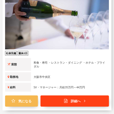
社保完備
週休2日
和食・寿司 ・レストラン・ダイニング ・ホテル・ブライ
業態
ダル
勤務地
大阪市中央区
給料
SV・マネージャー：月給35万円～44万円
気になる
詳細へ