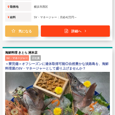
勤務地
横浜市西区
給料
SV・マネージャー：月給42万円～
気になる
詳細へ
海鮮料理 きとら 洲本店
SV・マネージャー
正社員
＜寮完備＞オフシーズンに連休取得可能◎自然豊かな淡路島を、海鮮
料理屋のSV・マネージャーとして盛り上げませんか？