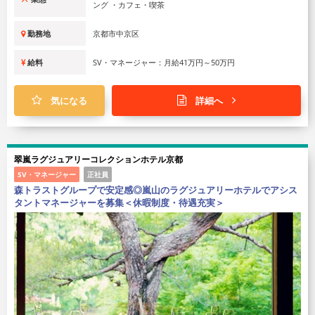
ング ・カフェ・喫茶
勤務地
京都市中京区
給料
SV・マネージャー：月給41万円～50万円
気になる
詳細へ
翠嵐ラグジュアリーコレクションホテル京都
SV・マネージャー
正社員
森トラストグループで安定感◎嵐山のラグジュアリーホテルでアシス
タントマネージャーを募集＜休暇制度・待遇充実＞