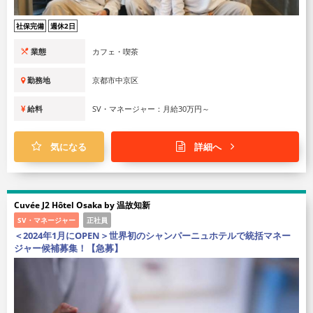
社保完備
週休2日
業態
カフェ・喫茶
勤務地
京都市中京区
給料
SV・マネージャー：月給30万円～
気になる
詳細へ
Cuvée J2 Hôtel Osaka by 温故知新
SV・マネージャー
正社員
＜2024年1月にOPEN＞世界初のシャンパーニュホテルで統括マネー
ジャー候補募集！【急募】