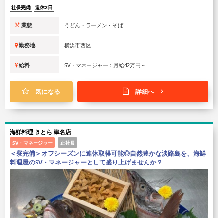
社保完備
週休2日
業態
うどん・ラーメン・そば
勤務地
横浜市西区
給料
SV・マネージャー：月給42万円～
気になる
詳細へ
海鮮料理 きとら 津名店
SV・マネージャー
正社員
＜寮完備＞オフシーズンに連休取得可能◎自然豊かな淡路島を、海鮮
料理屋のSV・マネージャーとして盛り上げませんか？