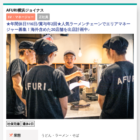
AFURI横浜ジョイナス
SV・マネージャー
正社員
★年間休日116日/賞与年2回★人気ラーメンチェーンでエリアマネー
ジャー募集！海外含めた20店舗を出店計画中♪
社保完備
週休2日
業態
うどん・ラーメン・そば