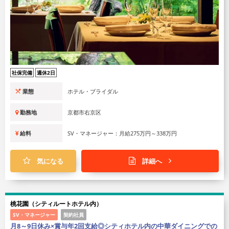
社保完備
週休2日
業態
ホテル・ブライダル
勤務地
京都市右京区
給料
SV・マネージャー：月給275万円～338万円
気になる
詳細へ
桃花園（シティルートホテル内）
SV・マネージャー
契約社員
月8～9日休み×賞与年2回支給◎シティホテル内の中華ダイニングでの