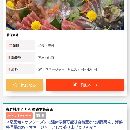
社保完備
業態
和食・寿司
勤務地
南あわじ市
給料
SV・マネージャー：月給35万円～40万円
気になる
詳細へ
海鮮料理 きとら 淡路夢舞台店
SV・マネージャー
正社員
＜寮完備＞オフシーズンに連休取得可能◎自然豊かな淡路島を、海鮮
料理屋のSV・マネージャーとして盛り上げませんか？