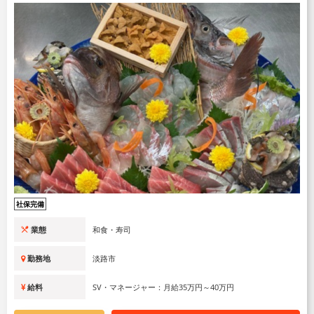
社保完備
業態
和食・寿司
勤務地
淡路市
給料
SV・マネージャー：月給35万円～40万円