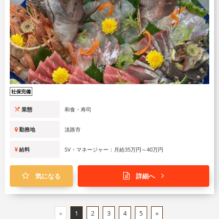
社保完備
業態
和食・寿司
勤務地
淡路市
給料
SV・マネージャー：月給35万円～40万円
気になる
詳細へ
«
1
2
3
4
5
»