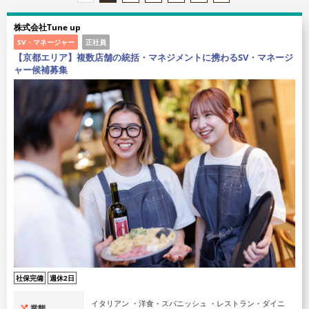
株式会社Tune up
SV・マネージャー
正社員
【京都エリア】複数店舗の統括・マネジメントに携わるSV・マネージ
ャー候補募集
社保完備
週休2日
イタリアン ・洋食・スパニッシュ ・レストラン・ダイニ
業態