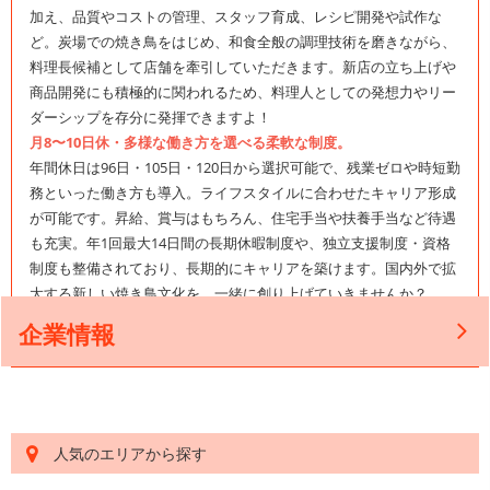
加え、品質やコストの管理、スタッフ育成、レシピ開発や試作な
ど。炭場での焼き鳥をはじめ、和食全般の調理技術を磨きながら、
料理長候補として店舗を牽引していただきます。新店の立ち上げや
商品開発にも積極的に関われるため、料理人としての発想力やリー
ダーシップを存分に発揮できますよ！
月8〜10日休・多様な働き方を選べる柔軟な制度。
年間休日は96日・105日・120日から選択可能で、残業ゼロや時短勤
務といった働き方も導入。ライフスタイルに合わせたキャリア形成
が可能です。昇給、賞与はもちろん、住宅手当や扶養手当など待遇
も充実。年1回最大14日間の長期休暇制度や、独立支援制度・資格
制度も整備されており、長期的にキャリアを築けます。国内外で拡
大する新しい焼き鳥文化を、一緒に創り上げていきませんか？
企業情報
人気のエリアから探す