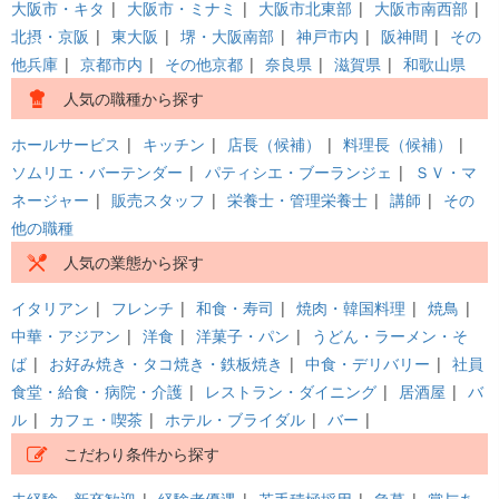
大阪市・キタ
|
大阪市・ミナミ
|
大阪市北東部
|
大阪市南西部
|
北摂・京阪
|
東大阪
|
堺・大阪南部
|
神戸市内
|
阪神間
|
その
他兵庫
|
京都市内
|
その他京都
|
奈良県
|
滋賀県
|
和歌山県
人気の職種から探す
ホールサービス
|
キッチン
|
店長（候補）
|
料理長（候補）
|
ソムリエ・バーテンダー
|
パティシエ・ブーランジェ
|
ＳＶ・マ
ネージャー
|
販売スタッフ
|
栄養士・管理栄養士
|
講師
|
その
他の職種
人気の業態から探す
イタリアン
|
フレンチ
|
和食・寿司
|
焼肉・韓国料理
|
焼鳥
|
中華・アジアン
|
洋食
|
洋菓子・パン
|
うどん・ラーメン・そ
ば
|
お好み焼き・タコ焼き・鉄板焼き
|
中食・デリバリー
|
社員
食堂・給食・病院・介護
|
レストラン・ダイニング
|
居酒屋
|
バ
ル
|
カフェ・喫茶
|
ホテル・ブライダル
|
バー
|
こだわり条件から探す