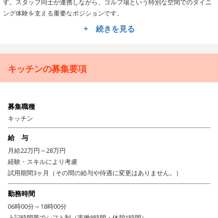
す。スタッフ同士が連携しながら、ゴルフ場という特別な空間でのダイニ
ング体験を支える重要なポジションです。
+ 続きを見る
【活かせる経験】ホテル・レストラン・宴会場での調理経験
が直結します
飲食業でのキッチン経験がある方は即戦力として活躍できます。和食・洋
食・中華などジャンルは問いません。開放的な空間でお料理を楽しんでい
キッチンの募集要項
ただけます。丁寧な仕込み作業や、ピーク時の段取り力、清潔感を保つキ
ッチン管理の経験なども大いに活かせる職場です。
【働く上での魅力】プライベートを大切にしながら安定して
募集職種
働ける環境
キッチン
月8休日＋各種休暇制度が充実。ゴルフ場という立地上、深夜営業がなく生
給 与
活リズムが整えやすい環境です。サントリーグループのバックアップのも
月給22万円～28万円
と、福利厚生も充実で現場で働く方への配慮が行き届いています。長期的
経験・スキルにより考慮
に腰を据えて働ける職場です。
試用期間3ヶ月（その間の給与や待遇に変更はありません。）
勤務時間
06時00分～18時00分
上記時間帯でシフト制（実働8時間・休憩1時間）