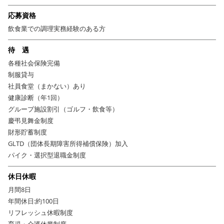
応募資格
飲食業での調理実務経験のある方
待 遇
各種社会保険完備
制服貸与
社員食堂（まかない）あり
健康診断（年1回）
グループ施設割引（ゴルフ・飲食等）
慶弔見舞金制度
財形貯蓄制度
GLTD（団体長期障害所得補償保険）加入
パイク・選択型退職金制度
休日休暇
月間8日
年間休日:約100日
リフレッシュ休暇制度
育児・介護休業制度