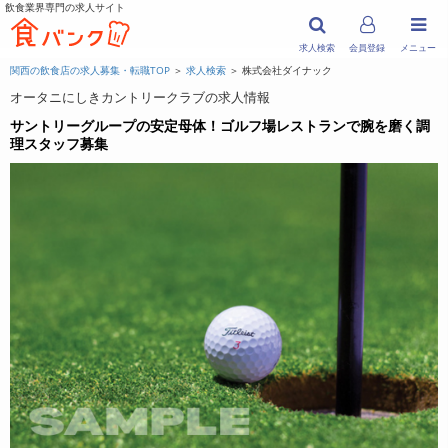
飲食業界専門の求人サイト
求人検索
会員登録
メニュー
関西の飲食店の求人募集・転職TOP
＞
求人検索
＞ 株式会社ダイナック
オータニにしきカントリークラブの求人情報
サントリーグループの安定母体！ゴルフ場レストランで腕を磨く調
理スタッフ募集