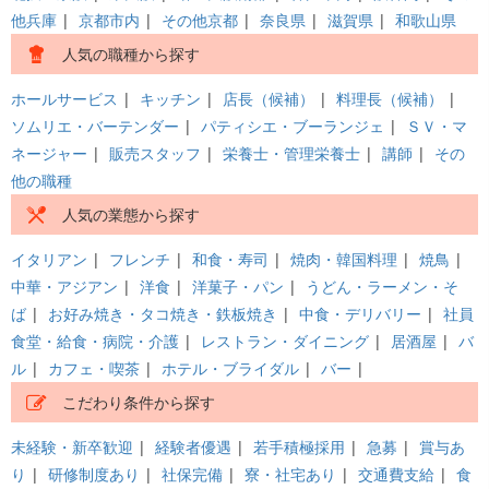
他兵庫
|
京都市内
|
その他京都
|
奈良県
|
滋賀県
|
和歌山県
人気の職種から探す
ホールサービス
|
キッチン
|
店長（候補）
|
料理長（候補）
|
ソムリエ・バーテンダー
|
パティシエ・ブーランジェ
|
ＳＶ・マ
ネージャー
|
販売スタッフ
|
栄養士・管理栄養士
|
講師
|
その
他の職種
人気の業態から探す
イタリアン
|
フレンチ
|
和食・寿司
|
焼肉・韓国料理
|
焼鳥
|
中華・アジアン
|
洋食
|
洋菓子・パン
|
うどん・ラーメン・そ
ば
|
お好み焼き・タコ焼き・鉄板焼き
|
中食・デリバリー
|
社員
食堂・給食・病院・介護
|
レストラン・ダイニング
|
居酒屋
|
バ
ル
|
カフェ・喫茶
|
ホテル・ブライダル
|
バー
|
こだわり条件から探す
未経験・新卒歓迎
|
経験者優遇
|
若手積極採用
|
急募
|
賞与あ
り
|
研修制度あり
|
社保完備
|
寮・社宅あり
|
交通費支給
|
食