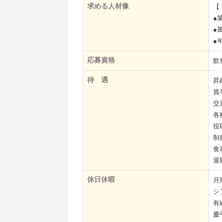
求める人材像
【
●
●
●
応募資格
飲
待 遇
昇
賞
交
各
役
制
食
退
休日休暇
月
シ
有
慶