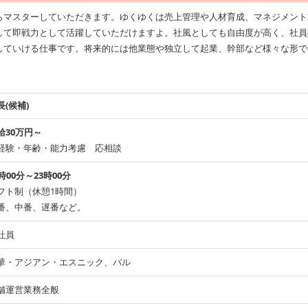
らマスターしていただきます。ゆくゆくは売上管理や人材育成、マネジメント
して即戦力として活躍していただけますよ。社風としても自由度が高く、社員
していける仕事です。将来的には他業態や独立して起業、幹部など様々な形で
長(候補)
給30万円～
経験・年齢・能力考慮 応相談
9時00分～23時00分
フト制（休憩1時間）
番、中番、遅番など。
社員
華・アジアン・エスニック、バル
舗運営業務全般