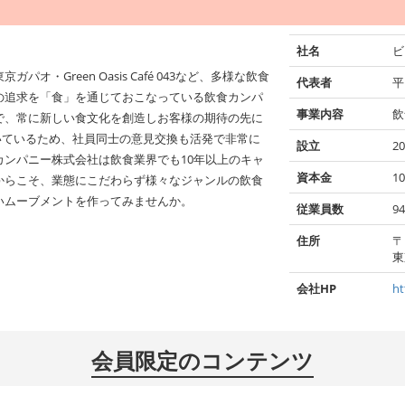
社名
ビ
・Green Oasis Café 043など、多様な飲食
代表者
平
の追求を「食」を通じておこなっている飲食カンパ
事業内容
飲
で、常に新しい食文化を創造しお客様の期待の先に
いているため、社員同士の意見交換も活発で非常に
設立
2
ンパニー株式会社は飲食業界でも10年以上のキャ
資本金
10
からこそ、業態にこだわらず様々なジャンルの飲食
いムーブメントを作ってみませんか。
従業員数
9
住所
〒
東
会社HP
ht
会員限定のコンテンツ