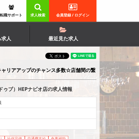
転職サポート
求人検索
会員登録 / ログイン
る求人
最近見た求人
キャリアアップのチャンス多数☆店舗間の繋
ドゥブ）HEPナビオ店の求人情報
員
り
社保完備
交通費支給
食事補助