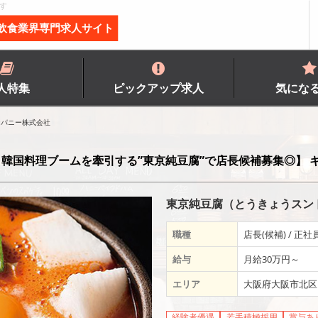
す
飲食業界専門求人サイト
人特集
ピックアップ求人
気にな
ンパニー株式会社
韓国料理ブームを牽引する”東京純豆腐”で店長候補募集◎】 
東京純豆腐（とうきょうスン
職種
店長(候補) / 正社
給与
月給30万円～
エリア
大阪府大阪市北区
経験者優遇
若手積極採用
賞与あ