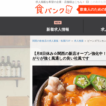
求人掲載を希望の企業・店舗様はこちら
この表示を消
飲食人のための
新着求人情報
求
関西の飲食店の求人募集・転職TOP
＞
求人検索
＞ ビーンズワンカ
【月8日休み☆関西の新店オープン強化中！
がりが強く風通しの良い社風です