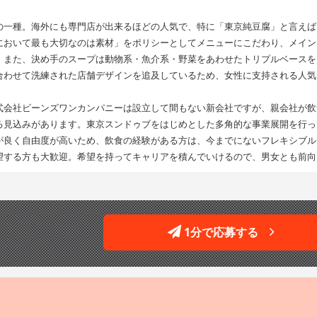
の一種。海外にも専門店が出来るほどの人気で、特に「東京純豆腐」と言えば
において最も大切なのは素材」をポリシーとしてメニューにこだわり、メイン
。また、決め手のスープは動物系・魚介系・野菜をあわせたトリプルベースを
合わせて洗練された店舗デザインを追及しているため、女性に支持される人気
式会社ビーンズワンカンパニーは設立して間もない新会社ですが、親会社が飲
る見込みがあります。東京スンドゥブをはじめとした多角的な事業展開を行っ
が良く自由度が高いため、飲食の経験がある方は、今までにないフレキシブル
望する方も大歓迎。希望を持ってキャリアを積んでいけるので、男女とも前向
1分で応募する