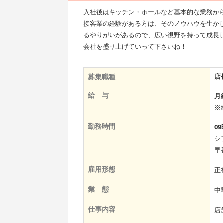
入社後はキッチン・ホールなど基本的な業務か
接客業の経験がある方は、そのノウハウを生か
るやりがいがあるので、広い視野を持って成長
会社を盛り上げていって下さいね！
募集職種
店
給 与
月
※
勤務時間
0
シ
早
雇用形態
正
業 態
中
仕事内容
店