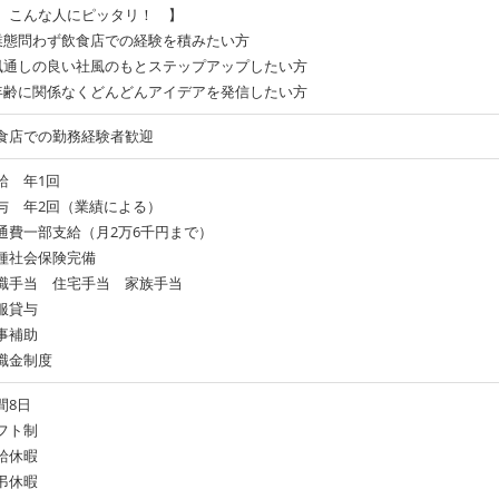
 こんな人にピッタリ！ 】
業態問わず飲食店での経験を積みたい方
風通しの良い社風のもとステップアップしたい方
年齢に関係なくどんどんアイデアを発信したい方
食店での勤務経験者歓迎
給 年1回
与 年2回（業績による）
通費一部支給（月2万6千円まで）
種社会保険完備
職手当 住宅手当 家族手当
服貸与
事補助
職金制度
間8日
フト制
給休暇
弔休暇