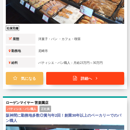
社保完備
業態
洋菓子・パン ・カフェ・喫茶
勤務地
尼崎市
給料
パティシエ・パン職人：月給23万円～30万円
気になる
詳細へ
ローゲンマイヤー 苦楽園店
パティシエ・パン職人
正社員
阪神間に勤務地多数◎賞与年2回！創業30年以上のベーカリーでのパ
ン職人