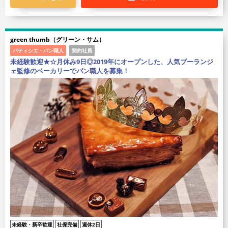
green thumb（グリーン・サム）
パティシエ・パン職人
契約社員
未経験歓迎★☆月休み9日◎2019年にオープンした、人気ブーランジ
ェ監修のベーカリーでパン職人を募集！
未経験・新卒歓迎
社保完備
週休2日