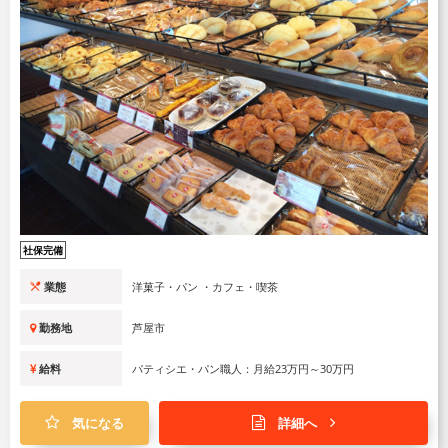
社保完備
業態
洋菓子・パン ・カフェ・喫茶
勤務地
芦屋市
給料
パティシエ・パン職人：月給23万円～30万円
気になる
詳細へ