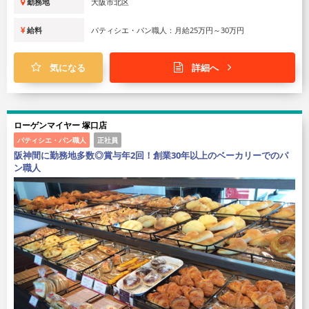
勤務地
大阪市北区
給料
パティシエ・パン職人：月給25万円～30万円
気になる
詳細へ
ローゲンマイヤー 塚口店
パティシエ・パン職人
正社員
阪神間に勤務地多数◎賞与年2回！創業30年以上のベーカリーでのパ
ン職人