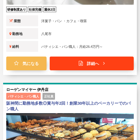
研修制度あり
社保完備
週休2日
業態
洋菓子・パン ・カフェ・喫茶
勤務地
八尾市
給料
パティシエ・パン職人：月給26.4万円～
気になる
詳細へ
ローゲンマイヤー 伊丹店
パティシエ・パン職人
正社員
阪神間に勤務地多数◎賞与年2回！創業30年以上のベーカリーでのパ
ン職人