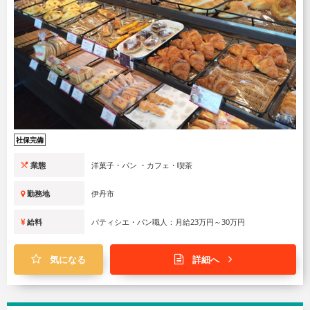
社保完備
業態
洋菓子・パン ・カフェ・喫茶
勤務地
伊丹市
給料
パティシエ・パン職人：月給23万円～30万円
気になる
詳細へ