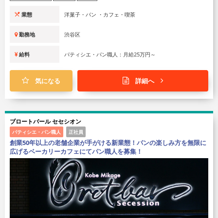
業態
洋菓子・パン ・カフェ・喫茶
勤務地
渋谷区
給料
パティシエ・パン職人：月給25万円～
気になる
詳細へ
ブロートバール セセシオン
パティシエ・パン職人
正社員
創業50年以上の老舗企業が手がける新業態！パンの楽しみ方を無限に
広げるベーカリーカフェにてパン職人を募集！