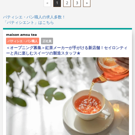
«
1
2
3
»
パティシエ・パン職人の求人多数！
「パティシエント」はこちら
maison amsu tea
パティシエ・パン職人
正社員
＜オープニング募集＞紅茶メーカーが手がける新店舗！セイロンティ
ーと共に楽しむスイーツの製造スタッフ★