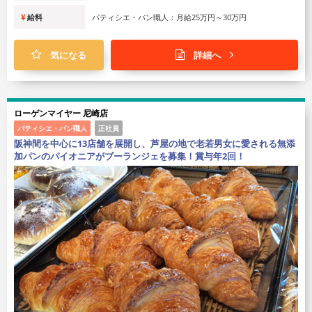
給料
パティシエ・パン職人：月給25万円～30万円
気になる
詳細へ
ローゲンマイヤー 尼崎店
パティシエ・パン職人
正社員
阪神間を中心に13店舗を展開し、芦屋の地で老若男女に愛される無添
加パンのパイオニアがブーランジェを募集！賞与年2回！