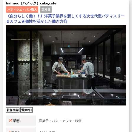
hannoc（ハノック）cake,cafe
パティシエ・パン職人
正社員
《自分らしく働く！》洋菓子業界を新しくする次世代型パティスリー
＆カフェ★個性を活かした働き方◎
社保完備
週休2日
業態
洋菓子・パン ・カフェ・喫茶