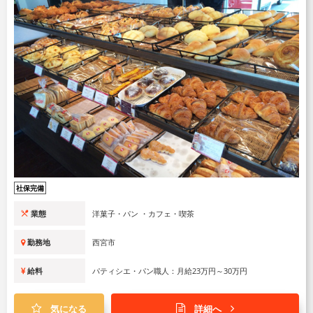
社保完備
業態
洋菓子・パン ・カフェ・喫茶
勤務地
西宮市
給料
パティシエ・パン職人：月給23万円～30万円
気になる
詳細へ