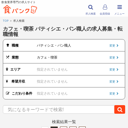
飲食業界専門の求人サイト
求人検索
会員登録
メニュー
TOP
＞ 求人検索
カフェ・喫茶 パティシエ・パン職人の求人募集・転
職情報
職種
パティシエ・パン職人
変更
業態
カフェ・喫茶
変更
エリア
指定されていません
変更
希望月収
指定されていません
変更
こだわり条件
指定されていません
変更
検索結果一覧