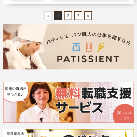
«
1
2
3
»