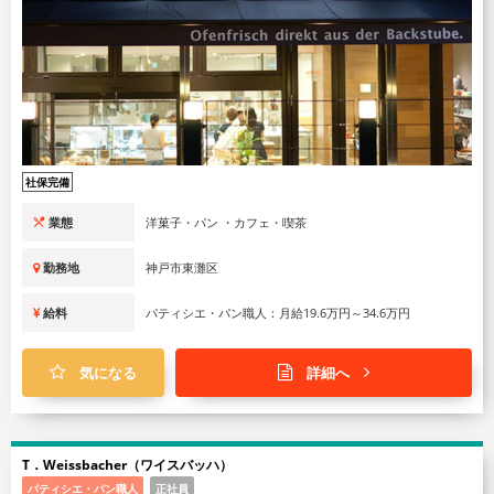
社保完備
業態
洋菓子・パン ・カフェ・喫茶
勤務地
神戸市東灘区
給料
パティシエ・パン職人：月給19.6万円～34.6万円
気になる
詳細へ
T．Weissbacher（ワイスバッハ）
パティシエ・パン職人
正社員