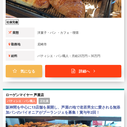
社保完備
業態
洋菓子・パン ・カフェ・喫茶
勤務地
尼崎市
給料
パティシエ・パン職人：月給23万円～30万円
気になる
詳細へ
ローゲンマイヤー 芦屋店
パティシエ・パン職人
正社員
阪神間を中心に13店舗を展開し、芦屋の地で老若男女に愛される無添
加パンのパイオニアがブーランジェを募集！賞与年2回！